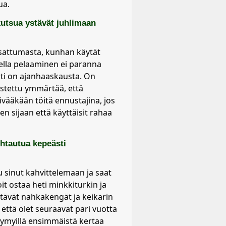
ua.
 kutsua ystävät juhlimaan
 sattumasta, kunhan käytät
ella pelaaminen ei paranna
inti on ajanhaaskausta. On
rustettu ymmärtää, että
äivääkään töitä ennustajina, jos
n sijaan että käyttäisit rahaa
suhtautua kepeästi
u sinut kahvittelemaan ja saat
oit ostaa heti minkkiturkin ja
iitävät nahkakengät ja keikarin
 että olet seuraavat pari vuotta
a hymyillä ensimmäistä kertaa