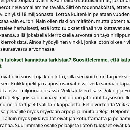
set ja voitonjako ovat siis kannaltasi suotuisammat, jos uno
merot neuvomallamme tavalla. Silti on todennäköistä, ettet v
rivi on yksi 18 miljoonasta. Lottoa kuitenkin pelataan vuoden 
aksaa vain euron. Näin ollen riski on mitätön, mutta potentia
ittelee harhaisesti, että lotto tulokset tänään vaikuttavat 
kaansa, sillä jokaisella kierroksella arvonta on täysin riippu
kierroksista. Ainoa hyödyllinen vinkki, jonka loton oikea rivi
 seuraavassa arvonnassa.
on tulokset kannattaa tarkistaa? Suosittelemme, että ka
ä
 ovat niin suosittuja kuin lotto, sillä sen voitto on tarpeek
ksen. Kolikkopelit ja raapustusarvat eivät vedä samaan tapaa
utta eivät miljoonaluokassa. Veikkauksen lisäksi Viking ja
ottopelejä, joissa on aina yli miljoonan jättipotit täysosumill
le numeroita 1 ja 40 väliltä 7 kappaletta. Pelin voi tehdä Vei
oissa pelaajille myös myydään arpoja ja muita pelejä. Helpoite
i. Tällöin myös pikkuvoitot eivät jää kotiuttamatta ja pelaam
haa. Suurimmalle osalle pelaajista Loton tulokset eivät ko