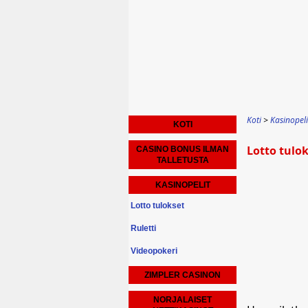
Koti
Kasinopeli
KOTI
Lotto tulok
CASINO BONUS ILMAN
TALLETUSTA
KASINOPELIT
Lotto tulokset
Ruletti
Videopokeri
ZIMPLER CASINON
NORJALAISET