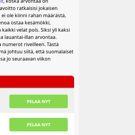
it
, koska arvontaa on
avoitto ratkaisisi jokaisen
ei ole kiinni rahan määrästä,
enoa ostaa kesämökki,
ikki velat pois. Siksi yli kaksi
a lauantai-illan arvontaa.
a numerot riveilleen. Tästä
mä johtuu siitä, että suomalaiset
nsa jo seuraavan viikon
PELAA NYT
PELAA NYT